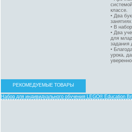
системой
классе.
• Два бу
занятиях
• В набо
• Два уч
для млад
задания 
• Благод
урока, д
уверенно
РЕКОМЕДУЕМЫЕ ТОВАРЫ
Набор для индивидуального обучения LEGO® Education Bri