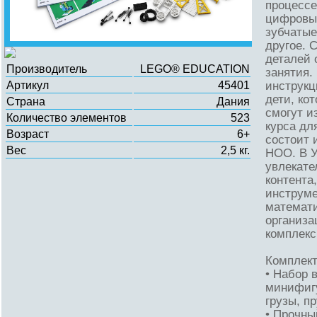
процессе
цифровых
зубчатые
другое. 
деталей 
Производитель
LEGO® EDUCATION
занятия.
Артикул
45401
инструкц
дети, ко
Страна
Дания
смогут и
Количество элементов
523
курса дл
Возраст
6+
состоит 
Вес
2,5 кг.
НОО. В У
увлекате
контента
инструме
математи
организа
комплекс
Комплект
• Набор 
минифигу
грузы, п
• Прочны