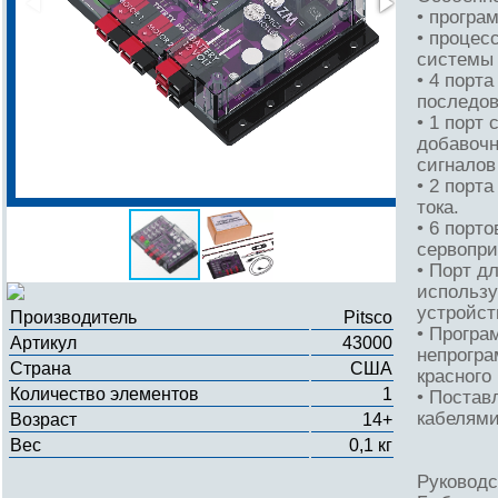
• програ
• процес
системы 
• 4 порт
последов
• 1 порт
добавочн
сигналов
• 2 порт
тока.
• 6 порт
сервопри
• Порт д
использу
устройст
Производитель
Pitsco
• Програ
Артикул
43000
непрогра
Страна
США
красного 
Количество элементов
1
• Постав
кабелями
Возраст
14+
Вес
0,1 кг
Руководс